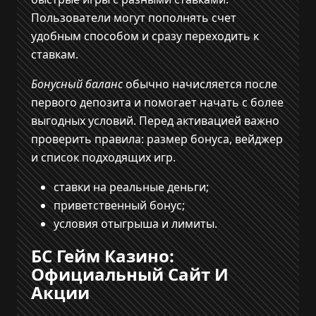
Пользователи могут пополнять счет
удобным способом и сразу переходить к
ставкам.
Бонусный баланс
обычно начисляется после
первого депозита и помогает начать с более
выгодных условий. Перед активацией важно
проверить правила: размер бонуса, вейджер
и список подходящих игр.
ставки на реальные деньги;
приветственный бонус;
условия отыгрыша и лимиты.
БС Гейм Казино:
Официальный Сайт И
Акции