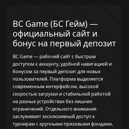
BC Game (БС Гейм) —
официальный сайт и
бонус на первый депозит
BC Game — рабочий сайт с быстрым
доступом к аккаунту, удобной навигацией и
бонусом за первый депозит для новых
пользователей. Платформа выделяется
современным интерфейсом, высокой
скоростью загрузки и стабильной работой
на разных устройствах без лишних
ограничений. Отдельного внимания
заслуживает эксклюзивный доступ к
турнирам с крупными призовыми фондами,