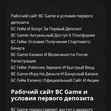
Рабочий сайт BC Game и условия первого
депозита
БС Гейм И Бонус За Первый Депозит
BC Game: Актуальный Доступ К Платформе
БС Гейм: Условия Получения Стартового
Бонуса
BC Game Казино И Возможности После
Регистрации
БС Гейм: Рабочее Зеркало И Быстрый Вход
BC Game Игра На Деньги И Бонусный Баланс
БС Гейм Казино: Официальный Сайт И Акции
Рабочий сайт BC Game и
условия первого депозита
BC Game предоставляет доступ к аккаунту