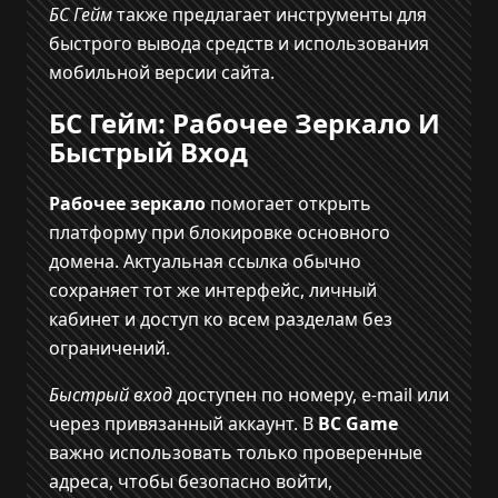
БС Гейм
также предлагает инструменты для
быстрого вывода средств и использования
мобильной версии сайта.
БС Гейм: Рабочее Зеркало И
Быстрый Вход
Рабочее зеркало
помогает открыть
платформу при блокировке основного
домена. Актуальная ссылка обычно
сохраняет тот же интерфейс, личный
кабинет и доступ ко всем разделам без
ограничений.
Быстрый вход
доступен по номеру, e-mail или
через привязанный аккаунт. В
BC Game
важно использовать только проверенные
адреса, чтобы безопасно войти,