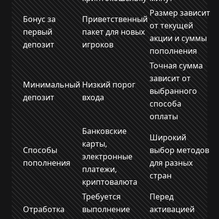
Размер зависит
Бонус за
Приветственный
от текущей
первый
пакет для новых
акции и суммы
депозит
игроков
пополнения
Точная сумма
зависит от
Минимальный
Низкий порог
выбранного
депозит
входа
способа
оплаты
Банковские
Широкий
карты,
Способы
выбор методов
электронные
пополнения
для разных
платежи,
стран
криптовалюта
Требуется
Перед
Отработка
выполнение
активацией