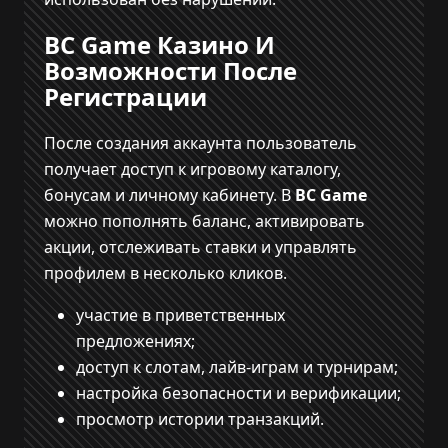
BC Game Казино И
Возможности После
Регистрации
После создания аккаунта пользователь
получает доступ к игровому каталогу,
бонусам и личному кабинету. В
BC Game
можно пополнять баланс, активировать
акции, отслеживать ставки и управлять
профилем в несколько кликов.
участие в приветственных
предложениях;
доступ к слотам, лайв-играм и турнирам;
настройка безопасности и верификации;
просмотр истории транзакций.