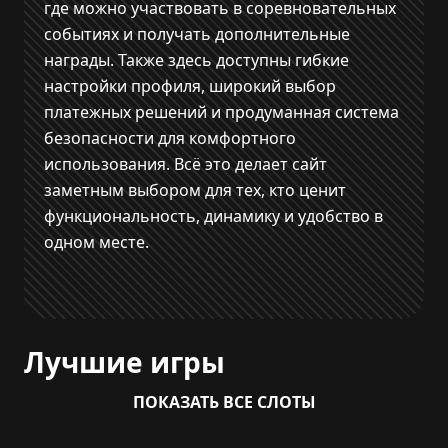
где можно участвовать в соревновательных
событиях и получать дополнительные
награды. Также здесь доступны гибкие
настройки профиля, широкий выбор
платежных решений и продуманная система
безопасности для комфортного
использования. Всё это делает сайт
заметным выбором для тех, кто ценит
функциональность, динамику и удобство в
одном месте.
Лучшие игры
ПОКАЗАТЬ ВСЕ СЛОТЫ