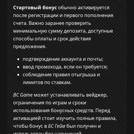
Стартовый бонус
обычно активируется
после регистрации и первого пополнения
счета. Важно заранее проверить
минимальную сумму депозита, доступные
способы оплаты и срок действия
предложения.
подтверждение аккаунта и почты;
ввод промокода, если он требуется;
соблюдение правил отыгрыша и
лимитов по ставкам.
BC Game
может устанавливать вейджер,
ограничения по играм и сроки
использования бонусных средств. Перед
активацией стоит изучить полные правила,
чтобы бонус в
БС Гейм
был получен и
использован без нарушений.