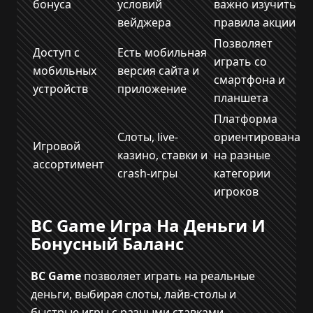
бонуса
условий
важно изучить
вейджера
правила акции
Позволяет
Доступ с
Есть мобильная
играть со
мобильных
версия сайта и
смартфона и
устройств
приложение
планшета
Платформа
Слоты, live-
ориентирована
Игровой
казино, ставки и
на разные
ассортимент
crash-игры
категории
игроков
BC Game Игра На Деньги И
Бонусный Баланс
BC Game
позволяет играть на реальные
деньги, выбирая слоты, лайв-столы и
быстрые игры с разными ставками.